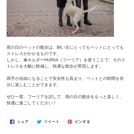
雨の日のペットの散歩は、飼い主にとってもペットにとっても
ストレスがかかるものです。
しかし、傘ホルダーHURIIA（フーリア）を使うことで、そのス
トレスを大幅に軽減し、快適な散歩が実現します。
両手が自由になることで安全性も高まり、ペットとの時間を存
分に楽しむことができます。
ぜひ一度、フーリアを試して、雨の日の散歩をもっと楽しく、
快適に過ごしてください！
FACEBOOK
TWITTER
PINTEREST
シェア
ツイート
ピンする
で
に
で
シ
投
ピ
ェ
稿
ン