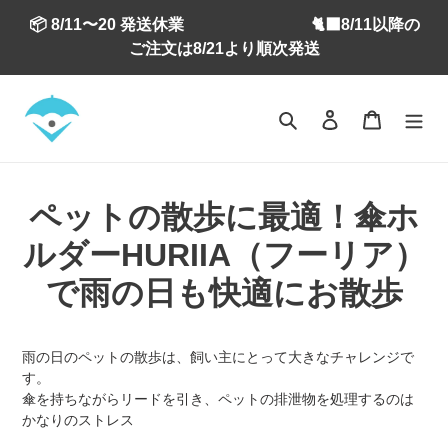
コ
📦 8/11〜20 発送休業 🐈‍⬛8/11以降の
ン
ご注文は8/21より順次発送
テ
ン
ツ
検索
ログイン
カート
に
ス
キ
ッ
プ
ペットの散歩に最適！傘ホ
す
ルダーHURIIA（フーリア）
る
で雨の日も快適にお散歩
雨の日のペットの散歩は、飼い主にとって大きなチャレンジで
す。
傘を持ちながらリードを引き、ペットの排泄物を処理するのは
かなりのストレス