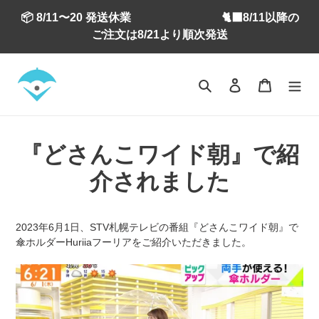
コ
📦 8/11〜20 発送休業 🐈‍⬛8/11以降の
ン
ご注文は8/21より順次発送
テ
ン
ツ
検索
ログイン
カート
に
ス
キ
ッ
プ
『どさんこワイド朝』で紹
す
介されました
る
2023年6月1日、STV札幌テレビの番組『どさんこワイド朝』で
傘ホルダーHuriiaフーリアをご紹介いただきました。