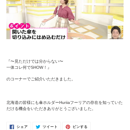
『〜見ただけでは分からない〜
一体コレ何でSHOW！』
のコーナーでご紹介いただきました。
北海道の皆様にも傘ホルダーHuriiaフーリアの存在を知っていた
だける機会をいただきありがとうございました。
FACEBOOK
TWITTER
PINTEREST
シェア
ツイート
ピンする
で
に
で