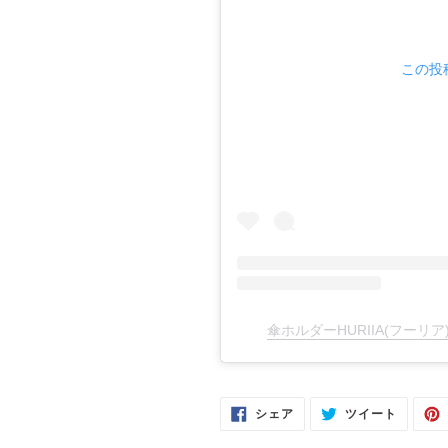
この投稿
傘ホルダーHURIIA(フーリア)
FACEBOOK
TWITTE
シェア
ツイート
で
に
シ
投
ェ
稿