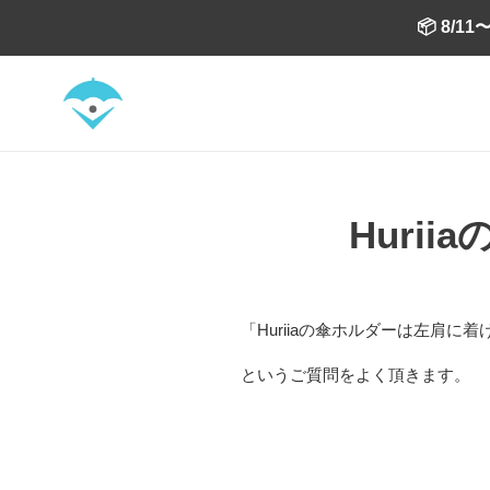
コ
📦 8
ン
テ
ン
ツ
に
ス
キ
ッ
Huri
プ
す
る
「Huriiaの傘ホルダーは左肩に
というご質問をよく頂きます。