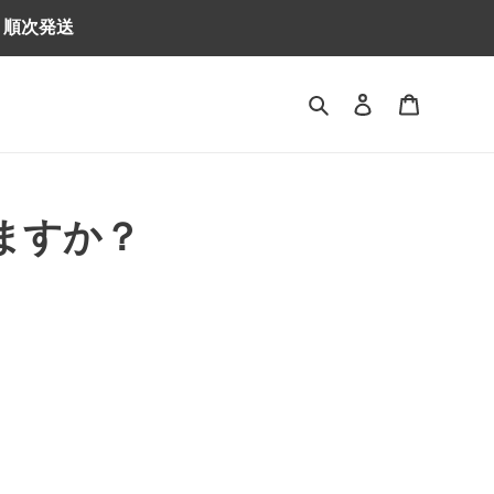
り順次発送
検索
ログイン
カート
れますか？