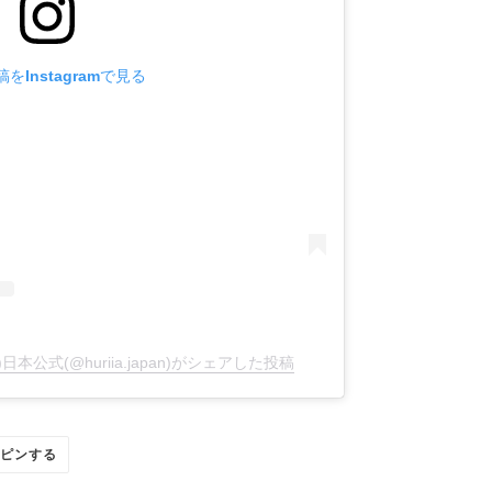
をInstagramで見る
日本公式(@huriia.japan)がシェアした投稿
R
PINTEREST
ピンする
で
ピ
ン